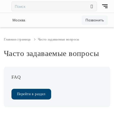
×
×
Акции и скидки
Москва
Позвонить
Люстры
Главная страница
Часто задаваемые вопросы
Светильники
Часто задаваемые вопросы
Бра
FAQ
Настольные лампы
Перейти в раздел
Торшеры
Трековые системы