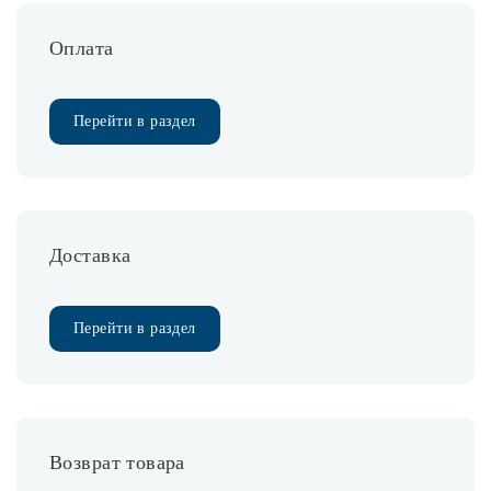
Оплата
Споты
Уличное освещение
Перейти в раздел
Розетки и выключатели
Интерьерная подсветка
Доставка
Светодиодная лента
Перейти в раздел
Предметы интерьера
Фонари
Возврат товара