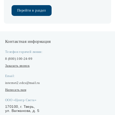
Лампочки
Перейти в раздел
Комплектующие
Каталог
Контактная информация
Акции
Телефон горячей линии:
8 (800) 100-24-99
О нас
Заказать звонок
Частые вопросы
Email:
Бренды
internet2.edcs@mail.ru
База знаний
Написать нам
Контакты
ООО «Центр Света»
170100, г. Тверь,
ул. Вагжанова, д. 5