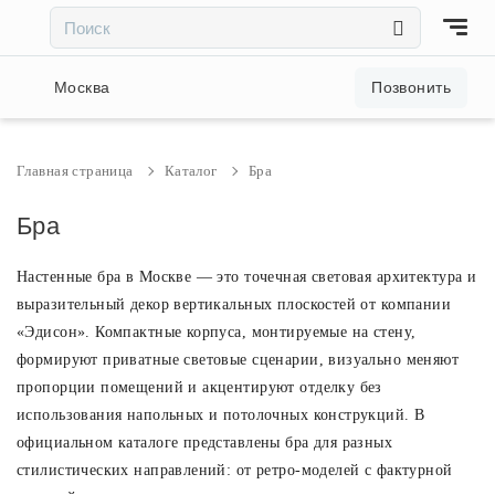
×
×
Акции и скидки
Москва
Позвонить
Люстры
Главная страница
Каталог
Бра
Светильники
Бра
Настенные бра в Москве — это точечная световая архитектура и
Бра
выразительный декор вертикальных плоскостей от компании
«Эдисон». Компактные корпуса, монтируемые на стену,
Настольные лампы
формируют приватные световые сценарии, визуально меняют
пропорции помещений и акцентируют отделку без
Торшеры
использования напольных и потолочных конструкций. В
официальном каталоге представлены бра для разных
стилистических направлений: от ретро-моделей с фактурной
Трековые системы