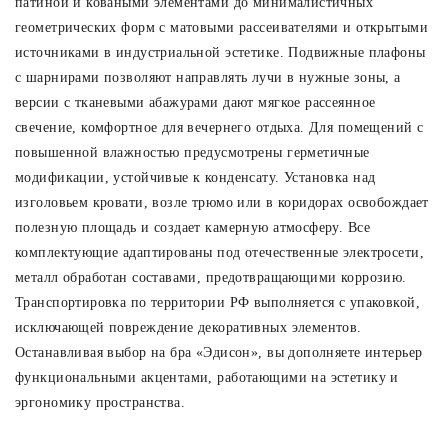
патиной и коваными элементами до минималистичных
геометрических форм с матовыми рассеивателями и открытыми
Споты
источниками в индустриальной эстетике. Подвижные плафоны
с шарнирами позволяют направлять лучи в нужные зоны, а
Уличное освещение
версии с тканевыми абажурами дают мягкое рассеянное
свечение, комфортное для вечернего отдыха. Для помещений с
повышенной влажностью предусмотрены герметичные
Розетки и выключатели
модификации, устойчивые к конденсату. Установка над
изголовьем кровати, возле трюмо или в коридорах освобождает
Интерьерная подсветка
полезную площадь и создает камерную атмосферу. Все
комплектующие адаптированы под отечественные электросети,
металл обработан составами, предотвращающими коррозию.
Светодиодная лента
Транспортировка по территории РФ выполняется с упаковкой,
исключающей повреждение декоративных элементов.
Предметы интерьера
Останавливая выбор на бра «Эдисон», вы дополняете интерьер
функциональными акцентами, работающими на эстетику и
Фонари
эргономику пространства.