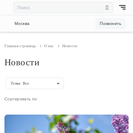
×
×
Акции и скидки
Москва
Позвонить
Люстры
Главная страница
О нас
Новости
Светильники
Новости
Бра
Темы:
Все
Настольные лампы
Сортировать по:
Торшеры
Трековые системы