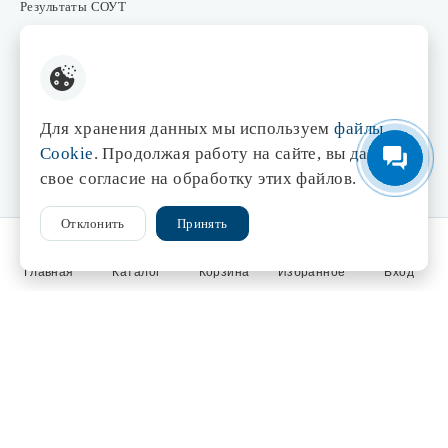
Бонусная система
Результаты СОУТ
Частые вопросы
Для хранения данных мы используем
файлы
FAQ
Cookie
. Продолжая работу на сайте, вы даете
Оплата
свое согласие на обработку этих файлов.
Доставка
Возврат товара
Отклонить
Принять
База знаний
Главная
Каталог
Корзина
Избранное
Вход
Статьи
Словарь терминов
Контакты
Розничные магазины