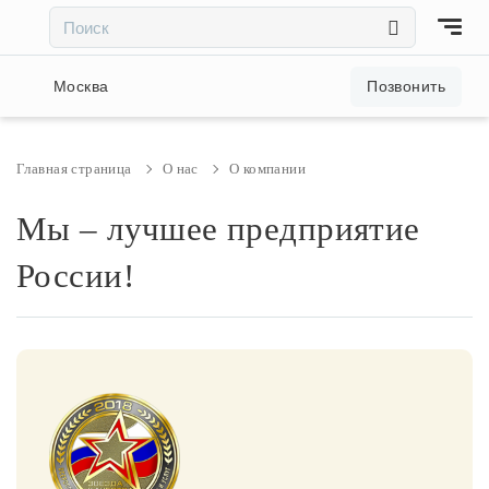
×
×
Акции и скидки
Москва
Позвонить
Люстры
Главная страница
О нас
О компании
Светильники
Мы – лучшее предприятие
России!
Бра
Настольные лампы
Торшеры
Трековые системы