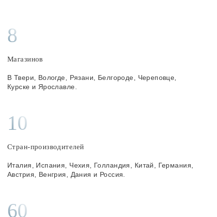
Лампочки
8
Комплектующие
Магазинов
Каталог
В Твери, Вологде, Рязани, Белгороде, Череповце,
Курске и Ярославле.
Акции
О нас
10
Частые вопросы
Стран-производителей
Бренды
Италия, Испания, Чехия, Голландия, Китай, Германия,
База знаний
Австрия, Венгрия, Дания и Россия.
Контакты
60