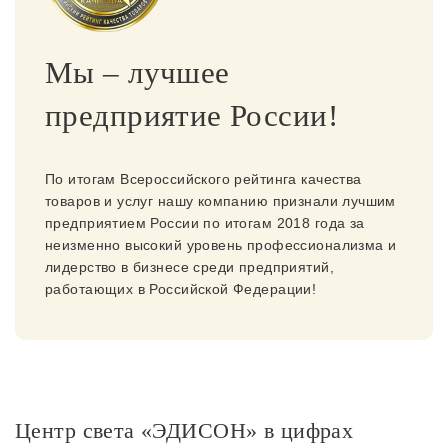
Споты
Мы – лучшее
Уличное освещение
предприятие России!
Розетки и выключатели
По итогам Всероссийского рейтинга качества
товаров и услуг нашу компанию признали лучшим
Интерьерная подсветка
предприятием России по итогам 2018 года за
неизменно высокий уровень профессионализма и
лидерство в бизнесе среди предприятий,
Светодиодная лента
работающих в Российской Федерации!
Предметы интерьера
Фонари
Центр света «ЭДИСОН» в цифрах