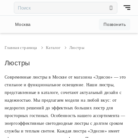
×
×
Акции и скидки
Москва
Позвонить
Люстры
Главная страница
Каталог
Люстры
Светильники
Люстры
Современные люстры в Москве от магазина «Эдисон» — это
Бра
стильное и функциональное освещение. Наши люстры,
представленные в каталоге, сочетают актуальный дизайн с
Настольные лампы
надежностью. Мы предлагаем модели на любой вкус: от
недорогих решений до эффектных больших люстр для
Торшеры
просторных гостиных. Особенность нашего ассортимента —
энергоэффективные светодиодные люстры с долгим сроком
службы и теплым светом. Каждая люстра «Эдисон» имеет
Трековые системы