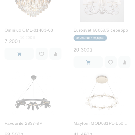
Omnilux OML-81403-08
Eurosvet 60069/5 серебро
10 200
Лампочки в подарок
7 200
20 300
Favourite 2997-9P
Maytoni MOD081PL-L50G3K
68 500
41 490