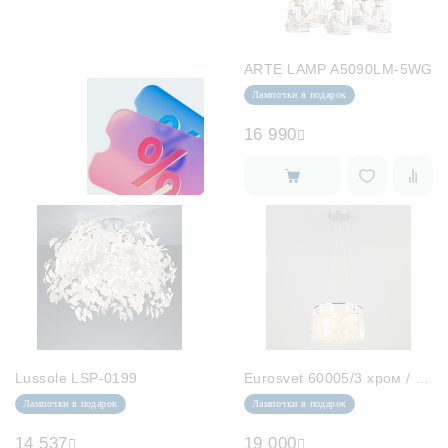
Лампочки
Комплектующие
ARTE LAMP A5090LM-5WG
Лампочки в подарок
16 990
Каталог
Акции
О нас
Частые вопросы
Бренды
База знаний
Lussole LSP-0199
Eurosvet 60005/3 хром / перламутр...
Контакты
Лампочки в подарок
Лампочки в подарок
14 537
19 000