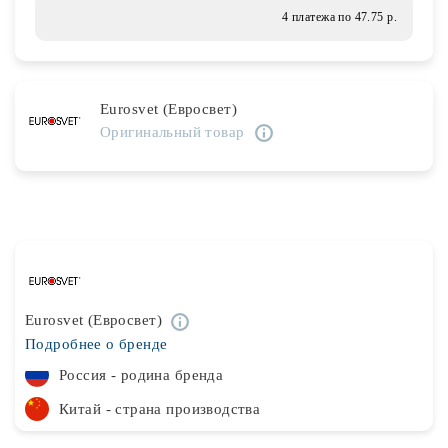
Лампочки
4 платежа по 47.75 р.
Комплектующие
Eurosvet (Евросвет)
Оригинальный товар
Каталог
Акции
О нас
Частые вопросы
Бренды
Eurosvet (Евросвет)
Подробнее о бренде
База знаний
Россия - родина бренда
Контакты
Китай - страна производства