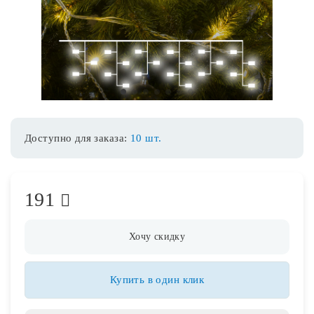
Споты
Уличное освещение
1
2
3
4
5
6
7
Розетки и выключатели
Доступно для заказа:
10 шт.
Интерьерная подсветка
191
Светодиодная лента
Предметы интерьера
Хочу скидку
Фонари
Купить в один клик