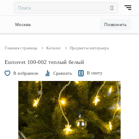
×
×
Акции и скидки
Москва
Позвонить
Люстры
Главная страница
Каталог
Предметы интерьера
Светильники
Eurosvet 100-002 теплый белый
В смету
В избранное
Сравнить
Бра
Настольные лампы
Торшеры
Трековые системы