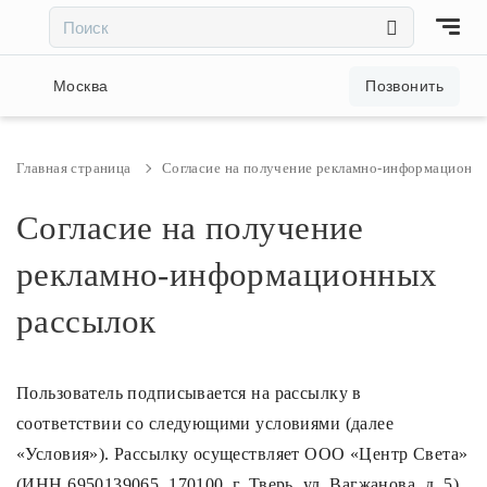
×
×
Акции и скидки
Москва
Позвонить
Люстры
Главная страница
Согласие на получение рекламно-информационн
Светильники
Согласие на получение
рекламно-информационных
Бра
рассылок
Настольные лампы
Пользователь подписывается на рассылку в
Торшеры
соответствии со следующими условиями (далее
«Условия»). Рассылку осуществляет ООО «Центр Света»
Трековые системы
(ИНН 6950139065, 170100, г. Тверь, ул. Вагжанова, д. 5),