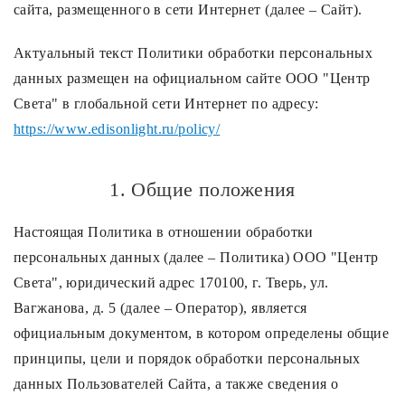
сайта, размещенного в сети Интернет (далее – Сайт).
Споты
Актуальный текст Политики обработки персональных
данных размещен на официальном сайте ООО "Центр
Уличное освещение
Света" в глобальной сети Интернет по адресу:
https://www.edisonlight.ru/policy/
Розетки и выключатели
1. Общие положения
Интерьерная подсветка
Настоящая Политика в отношении обработки
Светодиодная лента
персональных данных (далее – Политика) ООО "Центр
Света", юридический адрес 170100, г. Тверь, ул.
Предметы интерьера
Вагжанова, д. 5 (далее – Оператор), является
официальным документом, в котором определены общие
принципы, цели и порядок обработки персональных
Фонари
данных Пользователей Сайта, а также сведения о