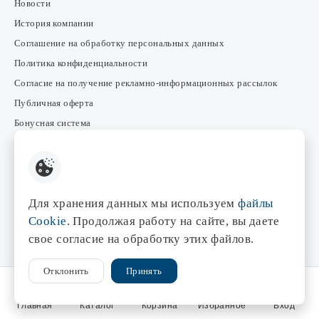
Новости
История компании
Соглашение на обработку персональных данных
Политика конфиденциальности
Согласие на получение рекламно-информационных рассылок
Публичная оферта
Бонусная система
Результаты СОУТ
Частые вопросы
Для хранения данных мы используем
файлы
FAQ
Cookie
. Продолжая работу на сайте, вы даете
Оплата
свое согласие на обработку этих файлов.
Доставка
Возврат товара
Отклонить
Принять
Главная
Каталог
Корзина
Избранное
Вход
База знаний