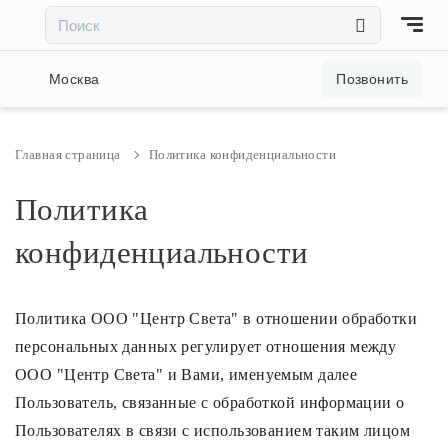
×
×
Акции и скидки
Москва
Позвонить
Люстры
Главная страница
Политика конфиденциальности
Светильники
Политика
конфиденциальности
Бра
Настольные лампы
Политика ООО "Центр Света" в отношении обработки
персональных данных регулирует отношения между
Торшеры
ООО "Центр Света" и Вами, именуемым далее
Пользователь, связанные с обработкой информации о
Пользователях в связи с использованием таким лицом
Трековые системы