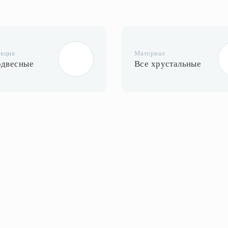
укция
Материал
одвесные
Все хрустальные