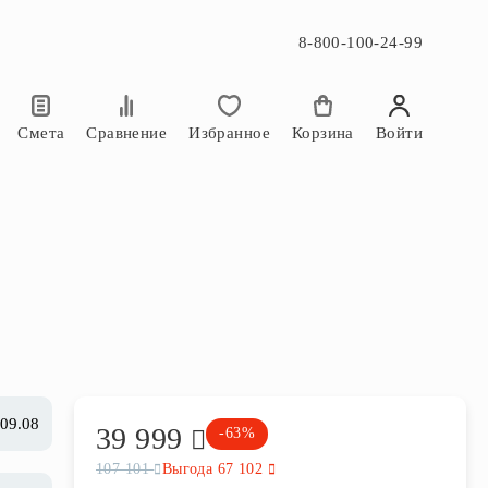
8-800-100-24-99
×
×
Смета
Сравнение
Избранное
Корзина
Войти
 09.08
39 999
-63%
107 101
Выгода 67 102