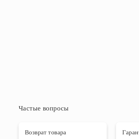
Особенность конструкции
Способ крепления
На крюк
Электрика
Мощность ламп, Вт
60
Степень защиты IP
IP20
Частые вопросы
Возврат товара
Гаран