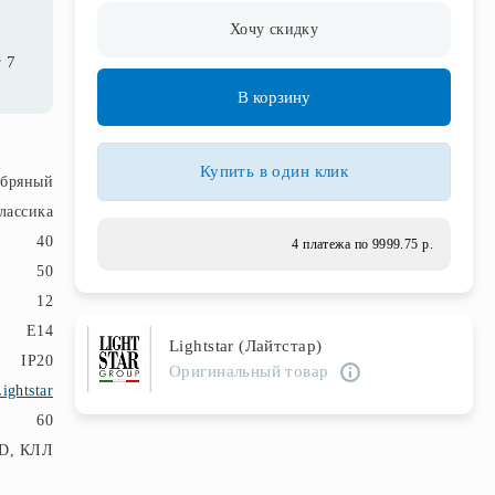
Хочу скидку
 6
В корзину
Купить в один клик
ебряный
лассика
40
4 платежа по 9999.75 р.
50
12
E14
Lightstar (Лайтстар)
IP20
Оригинальный товар
ightstar
60
D, КЛЛ