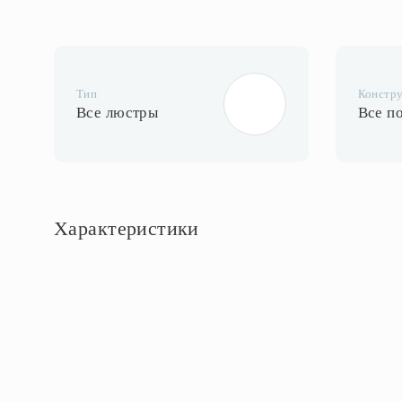
Тип
Констр
Все люстры
Все п
Характеристики
Основное
Артикул
700120
Стиль
Классика
Бренд
Lightstar